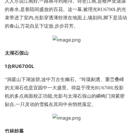
人人尽说江南好,一路南寻到南浔。诗意江南,是橹声里潺潺
的春水,是巷陌间盛放的百花。这一幕,被理光RU6700L的光
束带进了室内,光影穿透薄纱泄在地面上,顷刻间,脚下是流动
的春山,万花自足下绽放,步步芬芳。
太湖石假山
1台RU6700L
“洞庭山下湖波碧,波中万古生幽石。”玲珑剔透、重峦叠嶂
的太湖石也是宜园中一大盛景。得益于理光RU6700L投影
机的多点画面校正功能,光影与太湖石假山的嶙峋门洞紧密
贴合,一只灵动的雪狐在其间中央悄然落定。
竹林纱幕