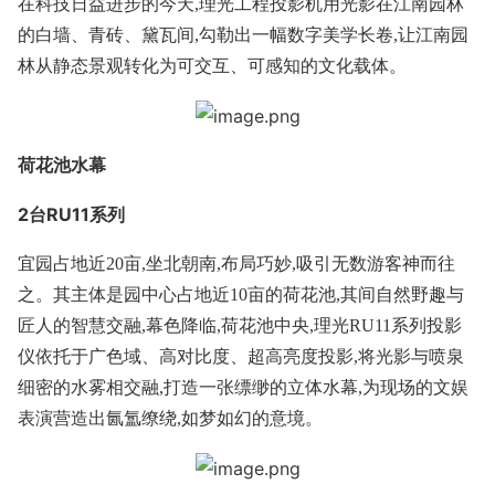
在科技日益进步的今天,理光工程投影机用光影在江南园林
的白墙、青砖、黛瓦间,勾勒出一幅数字美学长卷,让江南园
林从静态景观转化为可交互、可感知的文化载体。
荷花池水幕
2台RU11系列
宜园占地近20亩,坐北朝南,布局巧妙,吸引无数游客神而往
之。其主体是园中心占地近10亩的荷花池,其间自然野趣与
匠人的智慧交融,幕色降临,荷花池中央,理光RU11系列投影
仪依托于广色域、高对比度、超高亮度投影,将光影与喷泉
细密的水雾相交融,打造一张缥缈的立体水幕,为现场的文娱
表演营造出氤氲缭绕,如梦如幻的意境。