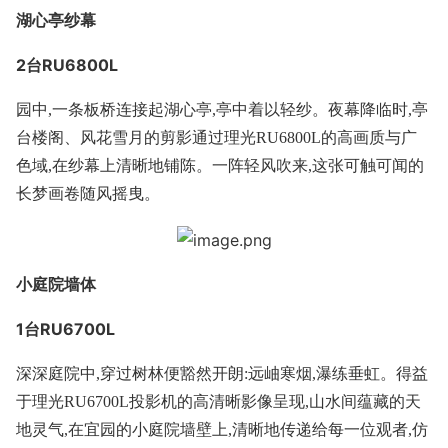
湖心亭纱幕
2台RU6800L
园中,一条板桥连接起湖心亭,亭中着以轻纱。夜幕降临时,亭
台楼阁、风花雪月的剪影通过理光RU6800L的高画质与广
色域,在纱幕上清晰地铺陈。一阵轻风吹来,这张可触可闻的
长梦画卷随风摇曳。
小庭院墙体
1台RU6700L
深深庭院中,穿过树林便豁然开朗:远岫寒烟,瀑练垂虹。得益
于理光RU6700L投影机的高清晰影像呈现,山水间蕴藏的天
地灵气,在宜园的小庭院墙壁上,清晰地传递给每一位观者,仿