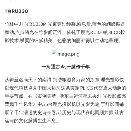
1台RU330
竹林中,理光RU330的光束穿过纱幕,瞬息后,蓝色的蝴蝶振翅
舞动,点点磷光在竹影间沉浮。依托于理光RU330的3LCD投
影技术,蝶翼的细腻精美、色彩的绚丽都得以生动地呈现。
一河通古今,一脉传千年
从辑丝名满天下的南浔,到漕粮滋育万家的浙东,理光投影仪
以现代科技点亮中国大运河这条贯穿南北古代交通大动脉的
重要节点。在《案例集萃 | 浙东古运河夜未央:理光投影点亮
曹娥千年风华》中,25台理光投影机以光影为笔,于灯影间铺
展了千年漕运的史诗长卷,让历史与现代在此同频共振,让古
运河的文化脉搏生生不息。