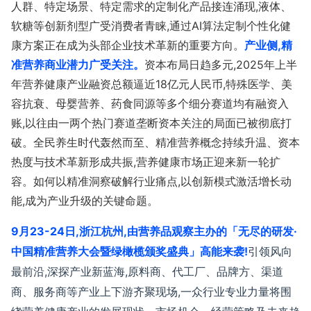
人群、特定场景、特定需求的定制化产品接连涌现,液体、
软糖等创新剂型广受消费者青睐,通过AI算法定制个性化健
康方案正在成为头部企业技术革新的重要方向。
产业侧,精
准营养商业潜力广受关注。
资本布局日趋多元,
2025年上半
年营养健康产业融资总额逼近18亿元人民币,
特殊医学
、美
容抗衰、母婴营养、药食同源等多个细分
赛道均有融资入
账,以往由一两个热门赛道
垄断资本
关注的局面已被彻底打
破。
全民养生时代轰然而至、精准营养概念持续升温、
资本
热度与技术革新形成共振
,营养健康市场正迎来新一轮扩
容。如何以精准洞察破解行业痛点,以创新模式激活增长动
能,成为产业升级的关键命题。
9月23-24日,
浙江杭州,
由营养品观察主办的「无尽的研发·
中国精准营养大会暨
绿橄榄颁奖盛典
」高能来袭!
引领风向
最前沿,深探产业新蓝海,原料商、代工厂、品牌方、渠道
商、服务商等产业上下游齐聚现场,一众行业专业力量将围