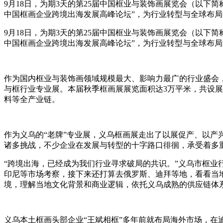
9月18日，为期3天的第25届中国框业与装饰画展览会（以下
中国框画企业跨境出海发展高峰论坛”，为行业转型与全球布
9月18日，为期3天的第25届中国框业与装饰画展览会（以下
中国框画企业跨境出海发展高峰论坛”，为行业转型与全球布
作为国内框业与装饰画领域规模最大、影响力最广的行业盛会，
与框行业专业展。本届秋季框画展展览面积达3万平米，共设展
料等全产业链。
作为义乌的“老牌”专业展，义乌框画展走出了以展促产、以产
诸多挑战，不少企业在发展与转型的十字路口徘徊，承受着多
“跨境出海，已经成为我们行业寻求破局的共识。”义乌市框业
印尼等市场考察，接下来还打算去俄罗斯、迪拜等地，看看当
境，理解当地文化背景和商业逻辑，依托义乌成熟的供应链体
义乌本土框画头部企业“王斌相框”多年前就布局海外市场，在