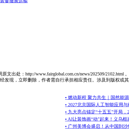
装备撤展运输
tp://www.fairglobal.com.cn/news/202509/
现，立即删除，作者需自行承担相应责任。涉及到版权或其他问题，请
• 燃动新程 聚力共生｜国然能源
• 2027北京国际人工智能应用
• 九大亮点锚定“十五五”开局，2
• AI让装饰画“动”起来！义乌
• 广州美博会盛启！从中国到