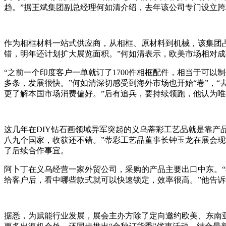
趋。”据王斌集团副总经理何如清介绍，去年该公司专门设立跨
作为相框材料一站式供应商，从相框、原材料到机械，该集团占
错，明年还计划扩大展览面积。”何如清表示，欧美市场相对成
“之前一个印度客户一单就订了1700件相框配件，相当于可以制
多条，发展很快。”何如清深切感受到海外市场也开始“卷”，
更了解本国市场消费偏好。”后有追兵，要持续领跑，他认为
这几年在DIY钻石画领域异军突起的义乌蒂彩工艺品就是靠产
八九个国家，收获还不错。”蒂彩工艺品董事长钟玉龙在展会
了后续合作事宜。
阿卜丁在义乌经营一家外贸公司，采购的产品主要出口中东。
给客户后，看中哪些款式就可以快速锁定，效率很高。”他告诉
据悉，为赋能行业发展，展会主办方除了定向邀约欧美、东南亚