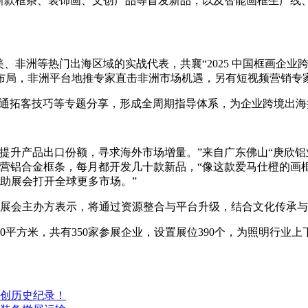
新款框条、装饰画、文创产品等首发新品，以及智能画框生产线
、非洲等热门出海区域的实战代表，共襄“2025 中国框画企
布局，非洲平台地推专家直击非洲市场机遇，另有短视频营销专
里速卖通拓客技巧等专题分享，形成全周期指导体系，为企业跨境出
场提升产品出口份额，寻求海外市场增量。”来自广东佛山“庚欣
主营铝合金框条，每月都开发几十款新品，“像这款爱马仕橙的画
借助展会打开全球更多市场。”
。”展会主办方表示，将通过资源整合与平台升级，结合文化传承
00平方米，共有350家参展企业，设置展位390个，为照明行
创历史纪录！