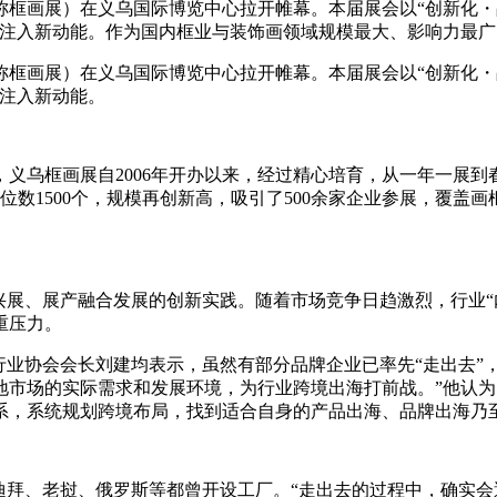
简称框画展）在义乌国际博览中心拉开帷幕。本届展会以“创新化・品
局注入新动能。作为国内框业与装饰画领域规模最大、影响力最
简称框画展）在义乌国际博览中心拉开帷幕。本届展会以“创新化・品
局注入新动能。
义乌框画展自2006年开办以来，经过精心培育，从一年一展
位数1500个，规模再创新高，吸引了500余家企业参展，覆盖
兴展、展产融合发展的创新实践。随着市场竞争日趋激烈，行业“
重压力。
行业协会会长刘建均表示，虽然有部分品牌企业已率先“走出去”
地市场的实际需求和发展环境，为行业跨境出海打前战。”他认
系，系统规划跨境布局，找到适合自身的产品出海、品牌出海乃
迪拜、老挝、俄罗斯等都曾开设工厂。“走出去的过程中，确实会