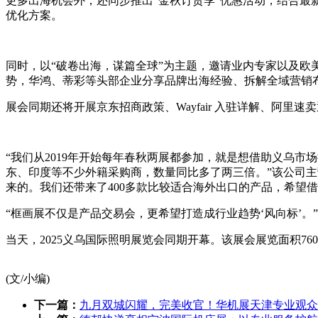
更多出海机会外，还同步推出“金秋订货季”优惠活动，结合最
优化方案。
同时，以“破卷出海，谋篇全球”为主题，邀请业内专家以及欧美
势，华鸿、蒂彩等头部企业分享品牌出海经验、拆解全域营销
展会同期还将开展京东招商政策、Wayfair 入驻详解、阿
“我们从2019年开始每年春秋两展都参加，就是想借助义乌市
东、印度等不少外籍采购商，数量同比多了两三倍。”该公司
来的。我们还带来了400多款比较适合海外出口的产品，希望
“框画展不仅是产品交易会，更希望打造成行业趋势‘风向标’
当天，2025义乌国际照明展览会同期开幕。该展会展览面积76
(文/小编)
下一篇：
九月双城闪耀，完美收官！华机展天津专业观众