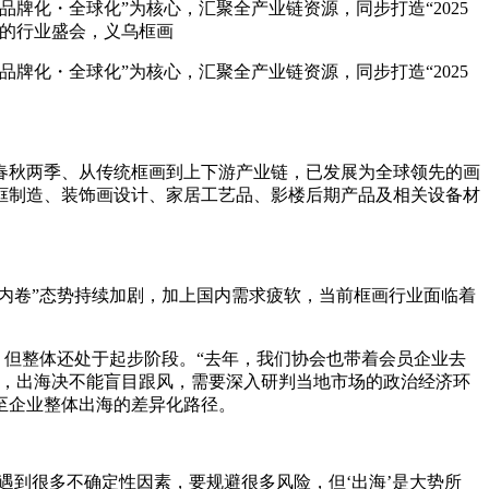
牌化・全球化”为核心，汇聚全产业链资源，同步打造“2025
广的行业盛会，义乌框画
牌化・全球化”为核心，汇聚全产业链资源，同步打造“2025
到春秋两季、从传统框画到上下游产业链，已发展为全球领先的画
画框制造、装饰画设计、家居工艺品、影楼后期产品及相关设备材
内卷”态势持续加剧，加上国内需求疲软，当前框画行业面临着
，但整体还处于起步阶段。“去年，我们协会也带着会员企业去
为，出海决不能盲目跟风，需要深入研判当地市场的政治经济环
至企业整体出海的差异化路径。
遇到很多不确定性因素，要规避很多风险，但‘出海’是大势所