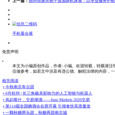
上一篇：
德邦快递亮相宁波国际机床展：以专业服务护航
手机看会展
免责声明
•
本文为小编原创作品，作者: 小编。欢迎转载，转载请注明原文出处：ht
仅做参考，如若文中涉及有违公德、触犯法律的内容，一经发
相关阅读
• 今秋南京有点甜
• 9月杭州 | 长三角极具影响力的人工智能与机器人
• 风起喀什，交易潮涌——Juno Markets 2026交易
• 第114届全国糖酒会在蓉开幕 引领食饮高质量发
• 一颗秋糖两头甜，秋糖再甜南京城