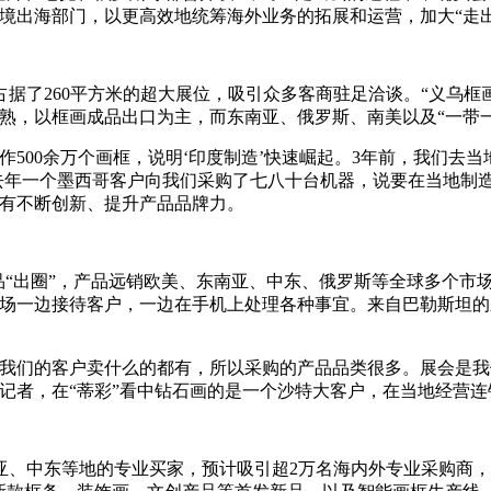
境出海部门，以更高效地统筹海外业务的拓展和运营，加大“走出
据了260平方米的超大展位，吸引众多客商驻足洽谈。“义乌
熟，以框画成品出口为主，而东南亚、俄罗斯、南美以及“一带
作500余万个画框，说明‘印度制造’快速崛起。3年前，我们去当地
“去年一个墨西哥客户向我们采购了七八十台机器，说要在当地制
唯有不断创新、提升产品品牌力。
品“出圈”，产品远销欧美、东南亚、中东、俄罗斯等全球多个市场
现场一边接待客户，一边在手机上处理各种事宜。来自巴勒斯坦的
“我们的客户卖什么的都有，所以采购的产品品类很多。展会是
记者，在“蒂彩”看中钻石画的是一个沙特大客户，在当地经营连
、中东等地的专业买家，预计吸引超2万名海内外专业采购商，