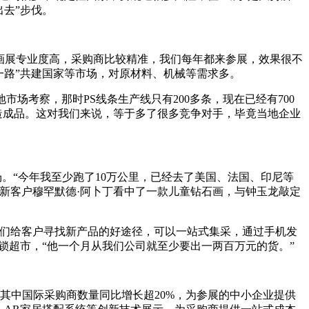
去”步伐。
框画展专业度高，采购商比较精准，我们每年都来参展，效果很不
一路”共建国家等市场，对原材料、机械等需求多。
市场考察，那时PS线条生产线只有200多条，现在已经有700
造成品。这对我们来说，等于多了很多竞争对手，毕竟当地企业
。“今年我至少跑了10万公里，已经去了美国、法国、印尼等
新客户穆罕默德·阿卜丁看中了一款儿童钻石画，与钟玉龙敲定
我们给客户寻找新产品的好途径，可以一站式集采，通过手机发
锁超市，“他一个月从我们公司就至少要出一两百万元的货。”
其中国际采购商数量同比增长超20%，为参展的中小企业提供