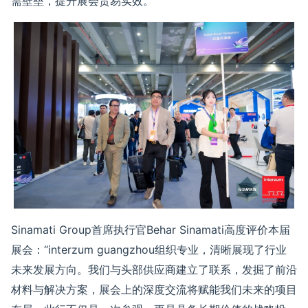
需壁垒，提升展会贸易实效。
Sinamati Group
首席执行官
Behar Sinamati
高度评价本届
展会
：
“
interzum guangzhou
组织
专业
，清晰展现了行业
未来发展方向。我们与头部供应商
建立了联系
，发掘了前沿
材料与解决方案，
展会上的
深度交流将
赋能
我们未来的项目