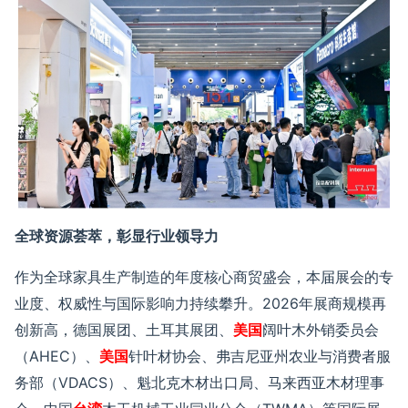
全球资源荟萃，彰显行业领导力
作为全球家具生产
制造
的年度核心商贸盛会，本届展会
的专
业度、权威性与国际影响力持续攀升。
2026
年展商规模再
创新高，德国展团、土耳其展团、
美国
阔叶木外销委员会
（
AHEC
）、
美国
针叶材协会、弗吉尼亚州农业与消费者服
务部（
VDACS
）、魁北克木材出口局、马来西亚木材理事