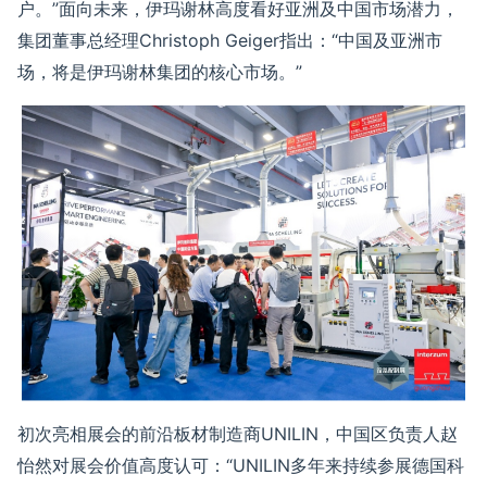
户。”面向未来，伊玛谢林
高度看好亚洲及中国市场潜力
，
集团董事总经理
Christoph Geiger
指出：“中国及亚洲市
场，将是伊玛谢林集团的核心市场。”
初次亮相展会的前沿板材制造商
UNILIN
，中国区负责人赵
怡然对展会价值高度认可：
“
UNILIN
多年来持续参展德国科