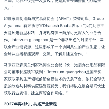
布局
。此行不仅是
一次参观
，更是具备长期价值的战略投
入。
”
印度家具制造商与贸易商协会（
AFMT
）荣誉司库、
Group
Aryamman
首席执行官
Dhanesh Bh
a
tia
表示
：
“
我们此行主
要是
甄选
新型材料，并与现有供应商探讨更深入的业务合
作。
interzum guangzhou
是一个非常出色的对接平台，串
联全产业链资源
。
这里形成了一个协同共生的产业生态，让
全球从业者
都能观摩、交流、了解并建立合作。
”
马来西亚森美兰州家私同业公会秘书长、光启办公用品有限
公司董事长巫凯军谈到：
“
interzum guangzhou
是国际买
家获取家具生产领域前沿创新技术的优质平台。依托全球
优
质
的制造与材料供应链
资源优势
，我们
得以
在展会期间
快速
获取行业资讯、
建立
商贸合作网络。
”
2027
年再相约，共拓产业新程