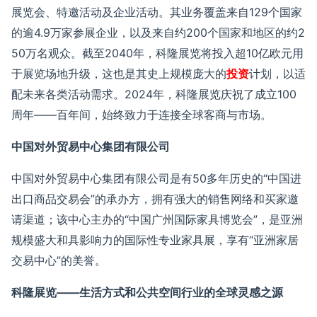
展览会、特邀活动及企业活动。其业务覆盖来自
129
个国家
的逾
4.9
万家参展企业，以及来自约
200
个国家和地区的约
2
50
万名观众。截至
2040
年，科隆展览将投入超
10
亿欧元用
于展览场地升级，这也是其史上规模庞大的
投资
计划，以适
配未来各类活动需求。
2024
年，科隆展览庆祝了成立
100
周年——百年间，始终致力于连接全球客商与市场。
中国对外贸易中心集团有限公司
中国对外贸易中心集团有限公司是有
50
多年历史的
“
中国进
出口商品交易会
”
的承办方，拥有强大的销售网络和买家邀
请渠道；该中心主办的
“
中国广州国际家具博览会
”
，是亚洲
规模盛大和具影响力的国际性专业家具展，享有
“
亚洲家居
交易中心
”
的美誉。
科隆展览
——
生活方式和公共空间行业的全球灵感之源