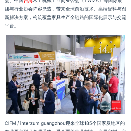
会、中国
台湾
木工机械工业同业公会（
TWMA
）等国际展
团与行业协会阵容鼎盛，带来全球前沿技术、高端配料与创
新解决方案，
构筑覆盖家具生产全链路的国际化展示
与
交流
平台
。
CIFM
/
interzum guangzhou
迎来全球
185
个国家及地区的