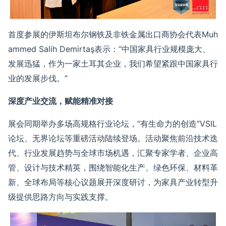
首度参展的伊斯坦布尔钢铁及非铁金属出口商协会代表
Muh
ammed Salih Demirtaş
表示：
“中国家具行业规模庞大
、
发展迅猛
，作为一家土耳其企业，我们希望紧跟中国家具行
业的发展步伐。
”
深度产业交流，赋能精准对接
展会同期举办多场高
规格
行业论坛，
“有生命力的创造”
VSIL
论坛、无界论坛等重磅活动
陆续登场。活动聚焦前沿技术迭
代、行业发展趋势与全球市场机遇，汇聚专家学者、企业
高
管、设计
与技术
精英，围绕智能化生产、绿色环保、材料革
新、全球布局等核心议题展开深度研讨，
为家具产业转型升
级提供思路
方向
与实践支撑。