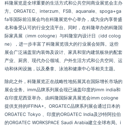
科隆展览是全球重要的生活方式和公共空间商业展览会主办
方。
ORGATEC
、
interzum
、
FSB
、
aquanale
、
spoga+ga
fa
等国际前沿展会均在科隆展览中心
举办
，成为业内
享誉盛
名
和备受认可的行业交流平台。同时，在科隆举办的
科隆国
际家具展
（
imm cologne
）
与
科隆室内设计日
（
idd colog
ne
）
，
进一步丰富了
科隆展览
强大的
行业
展会矩阵。
这些
展会广泛涵盖室内装饰及设计、家具和室内建筑板块的
配套
产业
、厨房、现代办公
领域
、户外生活方式和公共空间、运
动和休闲设施，以及桑拿、泳池和健康中心等
相关
主题。
除此之外，科隆展览正在战略性地拓展其在国际增长市场的
展会业务。
imm
品牌系列展会现已涵盖印度的
imm india
和
在印度尼西亚举办、
由科隆国际家具展览会
imm
cologne
提供支持的
IFFINA+
。
ORGATEC
品牌系列展会通过日本的
ORGATEC Tokyo
、印度的
ORGATEC India
及沙特阿拉伯
的
ORGATEC WORKSPACE Saudi Arabia
建立全球布局。
i