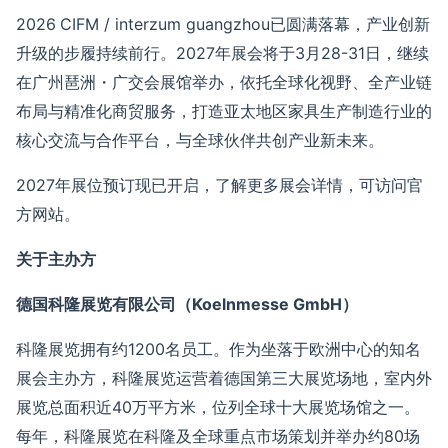
2026
CIFM / interzum guangzhou
已圆满落幕，
产业创新
升级的
步履持续前行
。
2027
年展会将于
3
月
28-31
日
，继续
在广州琶洲
・广交会展馆举办，
依托
全球化视野、全产业链
布局与精准化商贸服务，打造亚太地区家具生产制造行业的
核心交流与合作平台，与全球伙伴
共创产业新未来
。
2027
年展位预订现已开启，了解
更多展会
详情，可
访问
官
方网站
。
关于主办方
德国科隆展览有限公司（
Koelnmesse GmbH
）
科隆展览拥有约
1200
名员工。作为坐落于欧洲中心的知名
展会主办方，科隆展览运营着德国第三大展览场地，室内外
展览总面积近
40
万平方米，位列全球十大展览场馆之一。
每年，科隆展览在科隆及全球重点市场策划并举办约
80
场