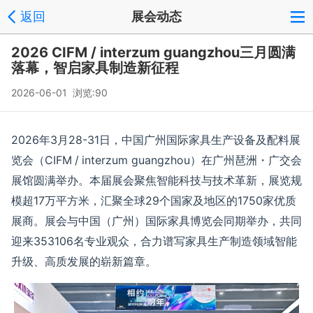
返回
展会动态
2026 CIFM / interzum guangzhou三月圆满
落幕，智启家具制造新征程
2026-06-01 浏览:
90
2026
年
3
月
28
-31
日，中国广州国际家具生产设备及配料展
览会（
CIFM
/
interzum guangzhou
）
在
广州琶洲
・广交会
展馆圆满举办。本届展会聚焦智能科技与技术革新，
展览规
模超
17
万平方米
，汇聚全球
29
个国家及地区的
1750
家优质
展商。展会与中国（广州）国际家具博览会同期举办，共同
迎来
353106
名专业观众，合力谱写家具生产制造领域智能
升级、高质发展的崭新篇章。