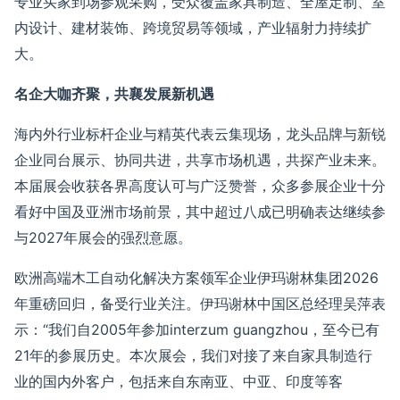
专业买家到场参观采购，
受众覆盖家具制造、全屋定制、室
内设计、建材装饰、跨境贸易等领域
，产业辐射力持续扩
大。
名企大咖齐聚，共襄发展新机遇
海内外行业标杆企业与精英代表
云集
现场，龙头品牌与新锐
企业同台展示、
协同共进
，共享市场
机遇
，共探产业未来。
本届展会
收获
各界高度认可与广泛赞誉，众多参展企业十分
看好中国及亚洲市场前景，其中超
过
八成已明确表达继续参
与
2027
年展会的强烈意愿。
欧洲高端木工自动化解决方案领军企业伊玛谢林集团
2026
年重磅回归，
备受行业关注。伊玛谢林中国区总经理吴萍表
示：
“我们自
2005
年参加
interzum guangzhou
，至今已有
21
年的参展历史。本次展会，我们对接了来自家具制造行
业的国内外客户，包括来自东南亚、中亚、印度等客