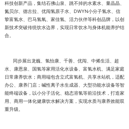
科技创新产品，集结石佛山泉、跳不掉的水素水、量晶晶、
氮贝尔、德古拉、优闯氢原子水、
DWYN小分子氢水、信
挚富氢水、巴马氢氧、家佳氢、活力伙伴等科创品牌，以创
新技术突破传统饮水边界，实现日常饮水与身体机能养护结
合。
同步展出龙巍、氢怡康、千善、优闯、中烯生活、超
水、康恩泉、国氢等家用活化水设备、富氢水机、满足家庭
日常康养饮水；商用端包含立式富氢机、共享水站机，适配
办公、康养门店；碱性离子水生成器、大型功能水设备等智
能终端设备，以小分子活化、稳态溶氢等前沿技术，打造家
用、商用一体化健康饮水解决方案，实现水质与康养效能双
重升级。