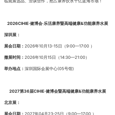
临观展选品、洽谈合作，抢占康养饮水千亿蓝海市场！
2026CIHIE·健博会·乐活康养暨高端健康&功能康养水展
深圳展：
展会日期：
2026年10月13-15日
（
9:00—17:00
）
撤展时间：
202
6
年
10
月
15
日（
14:30—21:00
）
举办地点：
深圳国际会展中心
(05
号馆
)
2027第36届CIHIE·健博会暨高端健康&功能康养水展
北京展：
展会日期：
2027年04月23-25日
（
9:00—17:00
）