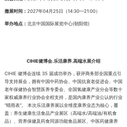
撤展时间：
202
7
年
04
月
25
日（
14:30—21:00
）
举办地点：
北京中国国际展览中心
(
朝阳馆
)
CIHIE健博会
.
乐活康养
.
高端水展
介绍
CIHIE 健博会连续 35 届成功举办，获评商务部全国重点引
导支持展会，拥有中国中药协会、中国抗衰老促进会、中国
老年保健协会智慧医养专委会、全国氢健康产业分会等数十
家权威康养行业协会全程支持，是国内康养产业公认的行业
“晴雨表”。 本次乐活康养展以全维度康养业态为核心，覆
盖：
养生健康生活食品产业展区（高端水
/高端油/有机食
品）
、营养保健及药食同源功能食品展区、中医药健康养