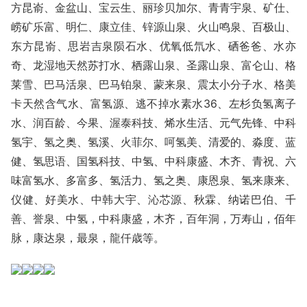
方昆嵛、金盆山、宝云生、丽珍贝加尔、青青宇泉、矿仕、
崂矿乐富、明仁、康立佳、锌源山泉、火山鸣泉、百极山、
东方昆嵛、思岩吉泉陨石水、优氧低氘水、硒爸爸、水亦
奇、龙湿地天然苏打水、栖露山泉、圣露山泉、富仑山、格
莱雪、巴马活泉、巴马铂泉、蒙来泉、震太小分子水、格美
卡天然含气水、富氢源、逃不掉水素水36、左杉负氢离子
水、润百龄、今果、渥泰科技、烯水生活、元气先锋、中科
氢宇、氢之奥、氢溪、火菲尔、呵氢美、清爱的、淼度、蓝
健、氢思语、国氢科技、中氢、中科康盛、木齐、青祝、六
味富氢水、多富多、氢活力、氢之奥、康恩泉、氢来康来、
仪健、好美水、中韩大宇、沁芯源、秋霖、纳诺巴伯、千
善、誉泉
、中氢，中科康盛，木齐，百年洞，万寿山，佰年
脉，康达泉，最泉，龍仟歳等。