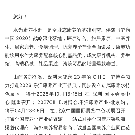
您好！
水为康养本源，是全业态康养的基础刚需。伴随《健康
中国
2030
》战略深化落地，医养结合、旅居康养、中医养
生、居家康养、慢病调理、抗衰养护产业全面爆发，康养功
能饮用水作为康养配套核心刚需品类，成为康养机构、养生
馆、高端私域、礼品渠道、跨境贸易的增量爆款赛道。
由商务部备案、深耕大健康
23
年的
CIHIE
・健博会倾
力打造
2026
乐活康养产业产品展，同步设立专属康养水特
色展区，将于
2026
年
10
月
13-15
日
在
深圳·国际会展中
心
隆重召开；
2027CIHIE.
健博会
.
乐活康养产业
-
北京站，
将于
04
月
23-25
日，在
北京中国国际展览中心联展召开。
打通全国康养全产业链资源，一站式对接全国康养采购商、
渠道代理商、海外康养贸易客商，诚邀全国康养产业同仁莅