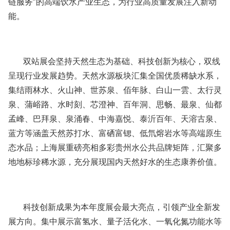
链服务”的高端饮水产业生态，为行业高质量发展注入新动
能。
双站展会坚持天然生态为基础、科技创新为核心，双线
呈现行业发展趋势。天然水源板块汇集全国优质稀缺水系，
集结雨林水、火山神、世苏泉、佰年脉、白山一雲、太行灵
泉、蒲峪路、水时刻、芯澄神、百年洞、思畅、最泉、仙都
孟峰、巴拜泉、泉涌春、中海嘉悦、泰沂百年、天溶古泉、
蓝方等涵盖天然苏打水、富硒富锶、低氘熔岩水等高端原生
态水品；上海展重磅亮相多彩贵州水公共品牌矩阵，汇聚多
地地标珍稀水源，充分展现国内天然好水的生态康养价值。
科技创新成果为本年度展会最大亮点，引领产业全新发
展方向。集中展示富氢水、量子活化水、一氧化氮功能水等